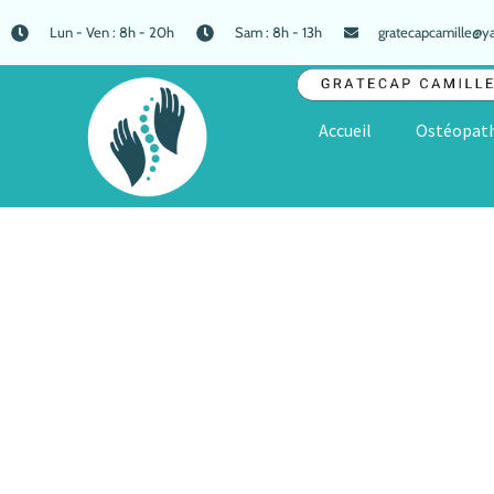
Lun - Ven : 8h - 20h
Sam : 8h - 13h
gratecapcamille@ya
Accueil
Ostéopath
ostéopathe -