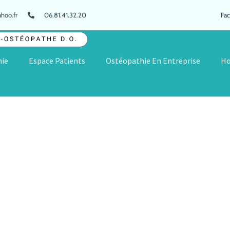
hoo.fr
06.81.41.32.20
Fa
ie
Espace Patients
Ostéopathie En Entreprise
Ho