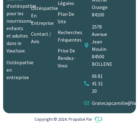
Légales
d’ostéopathie
Orange
Ostéopathie
pour les
Plan De
84100
En
nourrissons,
Site
Entreprise
2578
enfants
Recherches
Contact /
Avenue
et adultes
Fréquentes
Avis
Jean
dans le
Moulin
Vaucluse.
Prise De
84500
Rendez-
Ostéopathie
BOLLENE
Vous
en
06 81
entreprise
41 32
20
Gratecapcamille@yah
Copyright © 2024. Propulsé Par